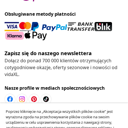
Obsługiwane metody płatności
Zapisz się do naszego newslettera
Dołącz do ponad 700 000 klientów otrzymujących
cotygodniowe okazje, oferty sezonowe i nowości od
vidaXL.
Nasze profile w mediach społecznościowych
Poprzez kliknięcie na „Akceptacja wszystkich plików cookie” jest
Odstąpienie od umowy
wyrażona zgoda na przechowywanie plików cookie na swoim
Złóż wniosek o odstąpienie od umowy dotyczącej
urządzeniu w celu usprawnienia korzystania z nawigacji strony,
analizowania wykorzystania strony, spersonalizowane reklamy, i