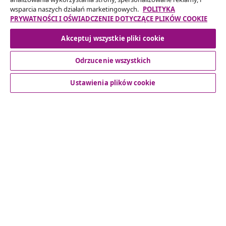
Twojego zamówienia.
wsparcia naszych działań marketingowych.
POLITYKA
PRYWATNOŚCI I OŚWIADCZENIE DOTYCZĄCE PLIKÓW COOKIE
Odstąpienie od umowy
Akceptuj wszystkie pliki cookie
Odrzucenie wszystkich
Obsługa Klienta
Ustawienia plików cookie
Biznes
vidaXL
Odkryj więcej