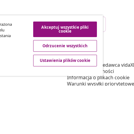
Odstąpienie od umowy
yrażona
Akceptuj wszystkie pliki
ego zamówienia.
elu
cookie
stania
Odrzucenie wszystkich
vidaXL
tnerski
O nas
Ustawienia plików cookie
 vidaXL
Regulamin Sprzedawca vidaX
marketingowa
Polityka prywatności
Informacja o plikach cookie
Warunki wysyłki priorytetowe
Ustawienia plików cookie
Pracuj w vidaXL
Bezpieczeństwo
Osoba odpowiedzialna w UE
Polityką EPR
Deklaracja dostępności