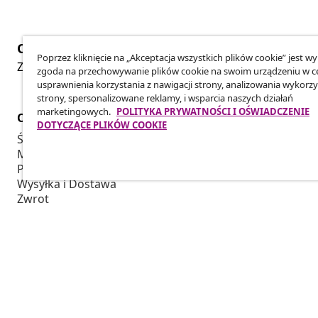
Odstąpienie od umowy
Poprzez kliknięcie na „Akceptacja wszystkich plików cookie” jest w
Złóż wniosek o odstąpienie od umowy dotyczącej Twoj
zgoda na przechowywanie plików cookie na swoim urządzeniu w c
usprawnienia korzystania z nawigacji strony, analizowania wykorzy
strony, spersonalizowane reklamy, i wsparcia naszych działań
marketingowych.
POLITYKA PRYWATNOŚCI I OŚWIADCZENIE
Obsługa Klienta
Biznes
DOTYCZĄCE PLIKÓW COOKIE
Śledź swoje zamówienie
Program Par
Moje konto
Produkuj dla
Płatność
Współpraca 
Wysyłka i Dostawa
Zwrot
Informacje o produkcie
Zamówienie