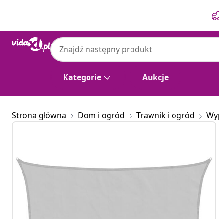
Poprzedni
Następny
Kategorie
Aukcje
Strona główna
Dom i ogród
Trawnik i ogród
Wy