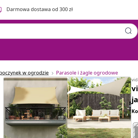
Darmowa dostawa od 300 zł
poczynek w ogrodzie
Parasole i żagle ogrodowe
vi
v
j
Ko