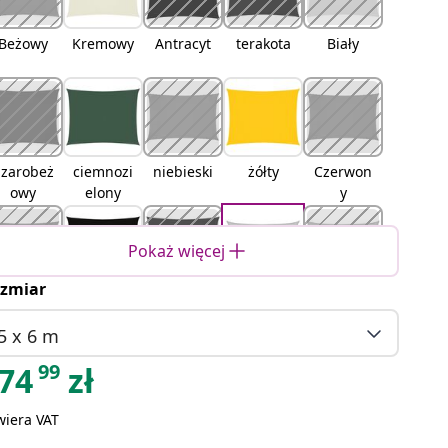
Beżowy
Kremowy
Antracyt
terakota
Biały
Szarobeż
ciemnozi
niebieski
żółty
Czerwon
owy
elony
y
Pokaż więcej
zmiar
Pomarań
Czarny
Brązowy
Jasnoszar
piaskowy
czowy
y
5 x 6 m
99
74
zł
wiera VAT
pomarań
żółto-
niebiesko
Jasnoszar