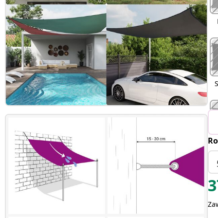
Ro
3
Za