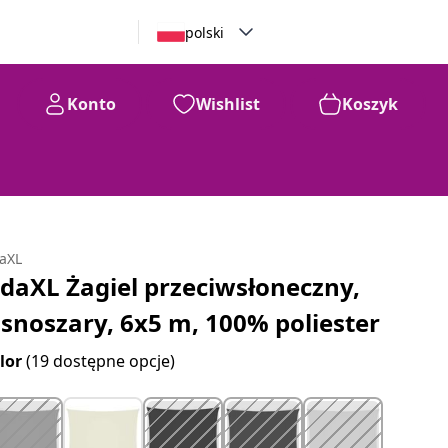
polski
Konto
Wishlist
Koszyk
daXL
idaXL Żagiel przeciwsłoneczny,
asnoszary, 6x5 m, 100% poliester
lor
(19 dostępne opcje)