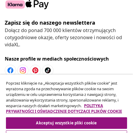
Zapisz się do naszego newslettera
Dołącz do ponad 700 000 klientów otrzymujących
cotygodniowe okazje, oferty sezonowe i nowości od
vidaXL.
Nasze profile w mediach społecznościowych
Poprzez kliknięcie na „Akceptacja wszystkich plików cookie” jest
Odstąpienie od umowy
wyrażona zgoda na przechowywanie plików cookie na swoim
Złóż wniosek o odstąpienie od umowy dotyczącej
urządzeniu w celu usprawnienia korzystania z nawigacji strony,
analizowania wykorzystania strony, spersonalizowane reklamy, i
Twojego zamówienia.
wsparcia naszych działań marketingowych.
POLITYKA
PRYWATNOŚCI I OŚWIADCZENIE DOTYCZĄCE PLIKÓW COOKIE
Odstąpienie od umowy
Akceptuj wszystkie pliki cookie