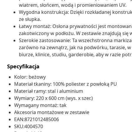
wiatrem, słońcem, wodą i promieniowaniem UV.
Wygodna konstrukcja: Dzięki rozkładanej konstrukc
ze słupka.
Łatwy montaż: Osłona prywatności jest montowana d
zakotwiczony w podłożu. W zestawie znajdują się
Szerokie zastosowanie: Ta wszechstronna markiz
zarówno na zewnątrz, jak na podwórku, tarasie, w 
biurze, klinice, studiu, garderobie, aby w razie p
Specyfikacja
Kolor: beżowy
Materiał tkaniny: 100% poliester z powłoką PU
Materiał ramy: stal i aluminium
Wymiary: 220 x 600 cm (wys. x szer.)
Wymagany montaż: tak
Akcesoria montażowe w zestawie
EAN:8721012485006
SKU:4004570