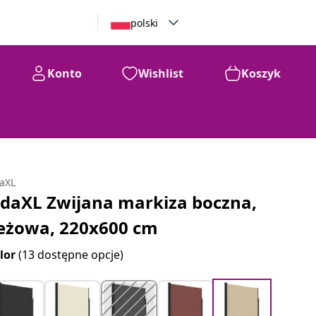
polski
Konto
Wishlist
Koszyk
daXL
idaXL Zwijana markiza boczna,
eżowa, 220x600 cm
lor
(13 dostępne opcje)