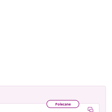
ankay
owany
Polecane