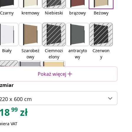
Czarny
kremowy
Niebieski
brązowy
Beżowy
Biały
Szarobeż
Ciemnozi
antracyto
Czerwon
owy
elony
wy
y
Pokaż więcej
zmiar
terakota
Szary
piaskowy
220 x 600 cm
99
18
zł
wiera VAT