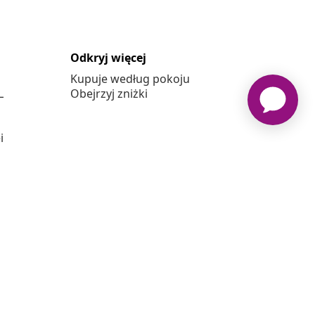
Odkryj więcej
Kupuje według pokoju
L
Obejrzyj zniżki
j
vidaxl.pl jest sklepem internetowym firmy vidaXL Marketplace