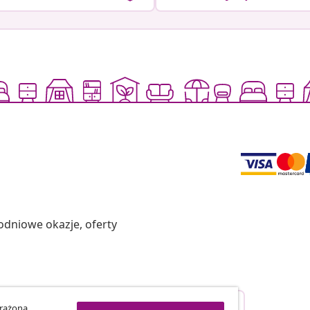
odniowe okazje, oferty
Odstąpienie od umowy
yrażona