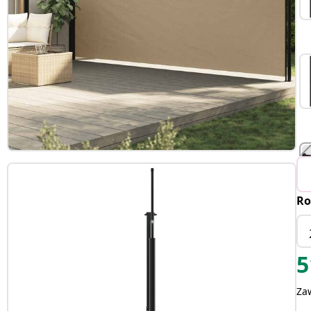
Ro
5
Za