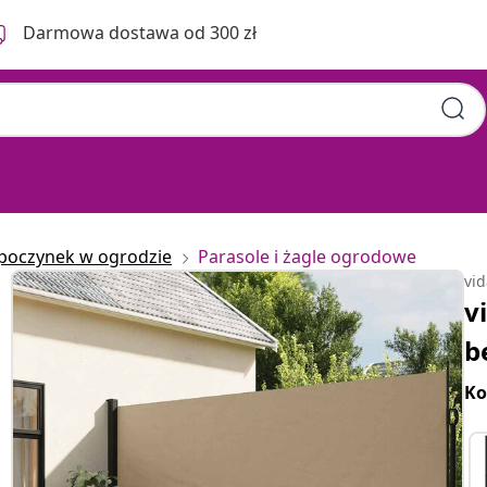
Darmowa dostawa od 300 zł
poczynek w ogrodzie
Parasole i żagle ogrodowe
vi
v
b
Ko