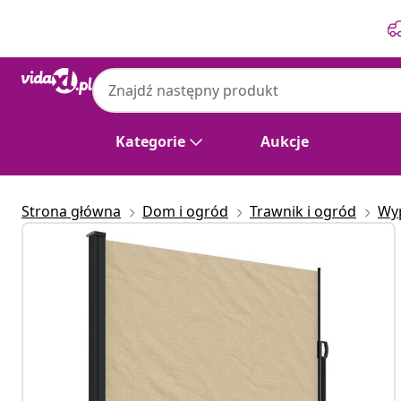
Poprzedni
Następny
Kategorie
Aukcje
Strona główna
Dom i ogród
Trawnik i ogród
Wy