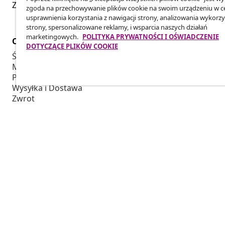
Złóż wniosek o odstąpienie od umowy dotyczącej Twoj
zgoda na przechowywanie plików cookie na swoim urządzeniu w c
usprawnienia korzystania z nawigacji strony, analizowania wykorzy
strony, spersonalizowane reklamy, i wsparcia naszych działań
marketingowych.
POLITYKA PRYWATNOŚCI I OŚWIADCZENIE
Obsługa Klienta
Biznes
DOTYCZĄCE PLIKÓW COOKIE
Śledź swoje zamówienie
Program Par
Moje konto
Produkuj dla
Płatność
Współpraca 
Wysyłka i Dostawa
Zwrot
Informacje o produkcie
Zamówienie