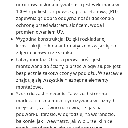
ogrodowa osłona prywatności jest wykonana w
100% z poliestru z powłoką poliuretanową (PU),
zapewniając dobrą oddychalność i doskonałą
ochronę przed wiatrem, słońcem, wodą i
promieniowaniem UV.
Wygodna konstrukcja: Dzięki rozkładanej
konstrukcji, osłona automatycznie zwija się po
zdjęciu uchwytu ze słupka.
Łatwy montaż: Osłona prywatności jest
montowana do ściany, a przeciwległy słupek jest
bezpiecznie zakotwiczony w podłożu. W zestawie
znajdują się wszystkie niezbędne elementy
montażowe.
Szerokie zastosowanie: Ta wszechstronna
markiza boczna może być używana w różnych
miejscach, zarówno na zewnątrz, jak na
podwórku, tarasie, w ogrodzie, na werandzie,
balkonie, jak i wewnątrz, jak w biurze, klinice,