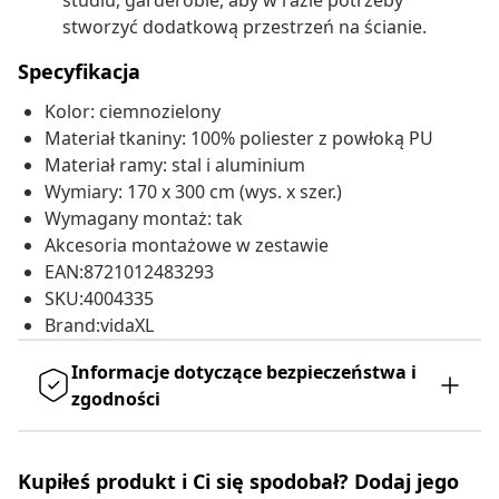
studiu, garderobie, aby w razie potrzeby
stworzyć dodatkową przestrzeń na ścianie.
Specyfikacja
Kolor: ciemnozielony
Materiał tkaniny: 100% poliester z powłoką PU
Materiał ramy: stal i aluminium
Wymiary: 170 x 300 cm (wys. x szer.)
Wymagany montaż: tak
Akcesoria montażowe w zestawie
EAN:8721012483293
SKU:4004335
Brand:vidaXL
Informacje dotyczące bezpieczeństwa i
zgodności
Kupiłeś produkt i Ci się spodobał? Dodaj jego