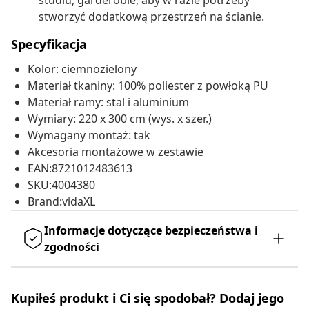
studiu, garderobie, aby w razie potrzeby
stworzyć dodatkową przestrzeń na ścianie.
Specyfikacja
Kolor: ciemnozielony
Materiał tkaniny: 100% poliester z powłoką PU
Materiał ramy: stal i aluminium
Wymiary: 220 x 300 cm (wys. x szer.)
Wymagany montaż: tak
Akcesoria montażowe w zestawie
EAN:8721012483613
SKU:4004380
Brand:vidaXL
Informacje dotyczące bezpieczeństwa i
zgodności
Kupiłeś produkt i Ci się spodobał? Dodaj jego