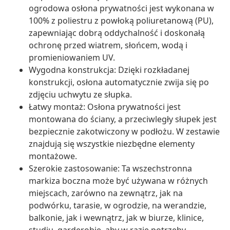
ogrodowa osłona prywatności jest wykonana w
100% z poliestru z powłoką poliuretanową (PU),
zapewniając dobrą oddychalność i doskonałą
ochronę przed wiatrem, słońcem, wodą i
promieniowaniem UV.
Wygodna konstrukcja: Dzięki rozkładanej
konstrukcji, osłona automatycznie zwija się po
zdjęciu uchwytu ze słupka.
Łatwy montaż: Osłona prywatności jest
montowana do ściany, a przeciwległy słupek jest
bezpiecznie zakotwiczony w podłożu. W zestawie
znajdują się wszystkie niezbędne elementy
montażowe.
Szerokie zastosowanie: Ta wszechstronna
markiza boczna może być używana w różnych
miejscach, zarówno na zewnątrz, jak na
podwórku, tarasie, w ogrodzie, na werandzie,
balkonie, jak i wewnątrz, jak w biurze, klinice,