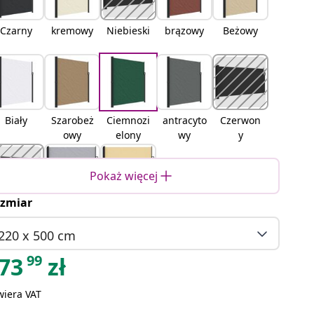
Czarny
kremowy
Niebieski
brązowy
Beżowy
Biały
Szarobeż
Ciemnozi
antracyto
Czerwon
owy
elony
wy
y
Pokaż więcej
zmiar
terakota
Szary
piaskowy
220 x 500 cm
99
73
zł
wiera VAT