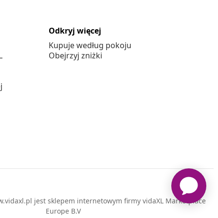
Odkryj więcej
Kupuje według pokoju
L
Obejrzyj zniżki
j
vidaxl.pl jest sklepem internetowym firmy vidaXL Marketplace
Europe B.V