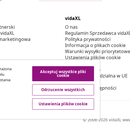
vidaXL
tnerski
O nas
 vidaXL
Regulamin Sprzedawca vidaX
marketingowa
Polityka prywatności
Informacja o plikach cookie
Warunki wysyłki priorytetowe
Ustawienia plików cookie
Pracuj w vidaXL
yrażona
Bezpieczeństwo
Akceptuj wszystkie pliki
elu
Osoba odpowiedzialna w UE
cookie
stania
Polityką EPR
Deklaracja dostępności
Odrzucenie wszystkich
Ustawienia plików cookie
© 2008-2026 vidaXL www.