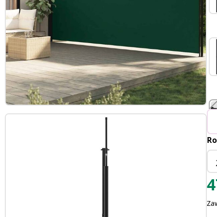
Ro
4
Za