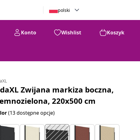
polski
Konto
Wishlist
Koszyk
daXL
idaXL Zwijana markiza boczna,
iemnozielona, 220x500 cm
lor
(13 dostępne opcje)