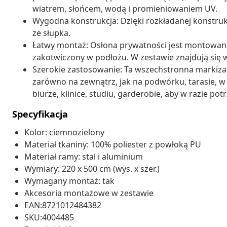
wiatrem, słońcem, wodą i promieniowaniem UV.
Wygodna konstrukcja: Dzięki rozkładanej konstrukc
ze słupka.
Łatwy montaż: Osłona prywatności jest montowana d
zakotwiczony w podłożu. W zestawie znajdują się
Szerokie zastosowanie: Ta wszechstronna markiz
zarówno na zewnątrz, jak na podwórku, tarasie, w 
biurze, klinice, studiu, garderobie, aby w razie p
Specyfikacja
Kolor: ciemnozielony
Materiał tkaniny: 100% poliester z powłoką PU
Materiał ramy: stal i aluminium
Wymiary: 220 x 500 cm (wys. x szer.)
Wymagany montaż: tak
Akcesoria montażowe w zestawie
EAN:8721012484382
SKU:4004485