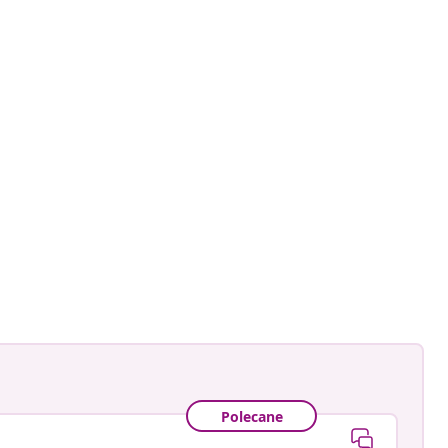
ankay
owany
Polecane