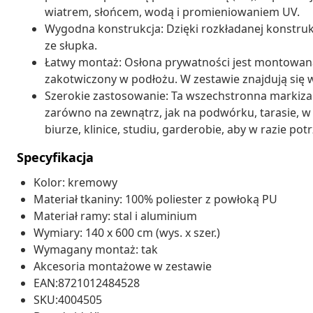
wiatrem, słońcem, wodą i promieniowaniem UV.
Wygodna konstrukcja: Dzięki rozkładanej konstrukc
ze słupka.
Łatwy montaż: Osłona prywatności jest montowana d
zakotwiczony w podłożu. W zestawie znajdują się
Szerokie zastosowanie: Ta wszechstronna markiz
zarówno na zewnątrz, jak na podwórku, tarasie, w 
biurze, klinice, studiu, garderobie, aby w razie p
Specyfikacja
Kolor: kremowy
Materiał tkaniny: 100% poliester z powłoką PU
Materiał ramy: stal i aluminium
Wymiary: 140 x 600 cm (wys. x szer.)
Wymagany montaż: tak
Akcesoria montażowe w zestawie
EAN:8721012484528
SKU:4004505