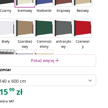
Czarny
kremowy
Niebieski
brązowy
Beżowy
Biały
Szarobeż
Ciemnozi
antracyto
Czerwon
owy
elony
wy
y
Pokaż więcej
zmiar
terakota
Szary
piaskowy
140 x 600 cm
99
15
zł
wiera VAT