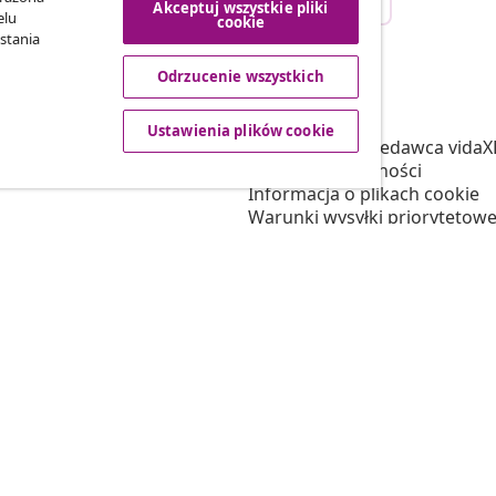
Akceptuj wszystkie pliki
ego zamówienia.
elu
cookie
stania
Odrzucenie wszystkich
vidaXL
tnerski
O nas
Ustawienia plików cookie
 vidaXL
Regulamin Sprzedawca vidaX
marketingowa
Polityka prywatności
Informacja o plikach cookie
Warunki wysyłki priorytetowe
Ustawienia plików cookie
Pracuj w vidaXL
Bezpieczeństwo
Osoba odpowiedzialna w UE
Polityką EPR
Deklaracja dostępności
© 2008-2026 vidaXL www.