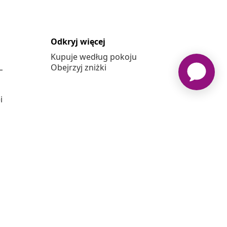
Odkryj więcej
Kupuje według pokoju
L
Obejrzyj zniżki
j
vidaxl.pl jest sklepem internetowym firmy vidaXL Marketplace