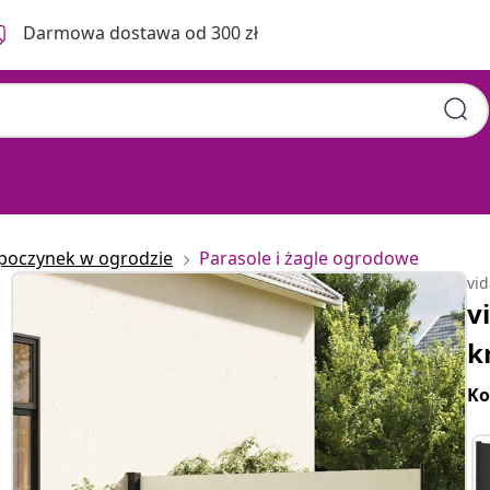
Darmowa dostawa od 300 zł
poczynek w ogrodzie
Parasole i żagle ogrodowe
vi
v
k
Ko