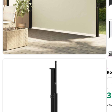
Ro
3
Za