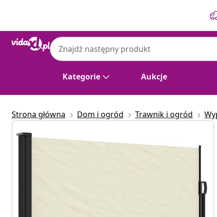
Poprzedni
Następny
Kategorie
Aukcje
Strona główna
Dom i ogród
Trawnik i ogród
Wy