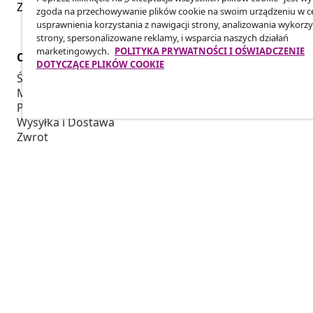
Złóż wniosek o odstąpienie od umowy dotyczącej Twoj
zgoda na przechowywanie plików cookie na swoim urządzeniu w c
usprawnienia korzystania z nawigacji strony, analizowania wykorzy
strony, spersonalizowane reklamy, i wsparcia naszych działań
marketingowych.
POLITYKA PRYWATNOŚCI I OŚWIADCZENIE
Obsługa Klienta
Biznes
DOTYCZĄCE PLIKÓW COOKIE
Śledź swoje zamówienie
Program Par
Moje konto
Produkuj dla
Płatność
Współpraca 
Wysyłka i Dostawa
Zwrot
Informacje o produkcie
Zamówienie