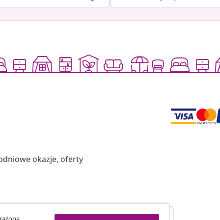
odniowe okazje, oferty
Odstąpienie od umowy
yrażona