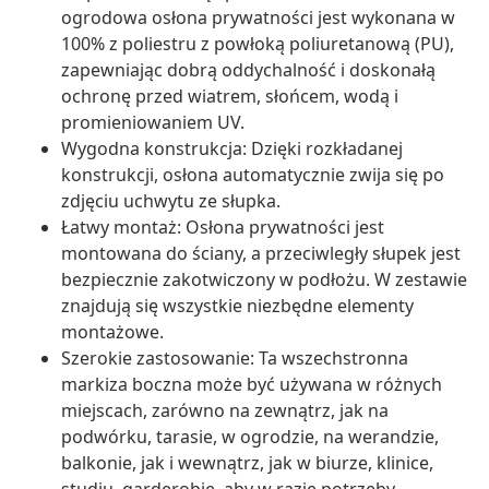
ogrodowa osłona prywatności jest wykonana w
100% z poliestru z powłoką poliuretanową (PU),
zapewniając dobrą oddychalność i doskonałą
ochronę przed wiatrem, słońcem, wodą i
promieniowaniem UV.
Wygodna konstrukcja: Dzięki rozkładanej
konstrukcji, osłona automatycznie zwija się po
zdjęciu uchwytu ze słupka.
Łatwy montaż: Osłona prywatności jest
montowana do ściany, a przeciwległy słupek jest
bezpiecznie zakotwiczony w podłożu. W zestawie
znajdują się wszystkie niezbędne elementy
montażowe.
Szerokie zastosowanie: Ta wszechstronna
markiza boczna może być używana w różnych
miejscach, zarówno na zewnątrz, jak na
podwórku, tarasie, w ogrodzie, na werandzie,
balkonie, jak i wewnątrz, jak w biurze, klinice,