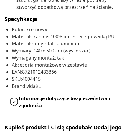
studiu, garderobie, aby w razie potrzeby
stworzyć dodatkową przestrzeń na ścianie.
Specyfikacja
Kolor: kremowy
Materiał tkaniny: 100% poliester z powłoką PU
Materiał ramy: stal i aluminium
Wymiary: 140 x 500 cm (wys. x szer.)
Wymagany montaż: tak
Akcesoria montażowe w zestawie
EAN:8721012483866
SKU:4004415
Brand:vidaXL
Informacje dotyczące bezpieczeństwa i
zgodności
Kupiłeś produkt i Ci się spodobał? Dodaj jego