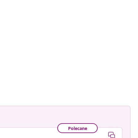
ankay
owany
Polecane