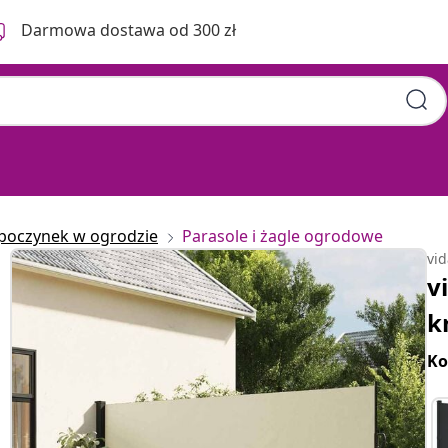
Darmowa dostawa od 300 zł
poczynek w ogrodzie
Parasole i żagle ogrodowe
vi
v
k
Ko