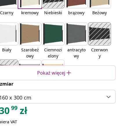
Czarny
kremowy
Niebieski
brązowy
Beżowy
Biały
Szarobeż
Ciemnozi
antracyto
Czerwon
owy
elony
wy
y
Pokaż więcej
zmiar
terakota
Szary
piaskowy
160 x 300 cm
99
30
zł
wiera VAT