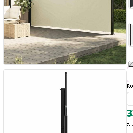
Ro
3
Za