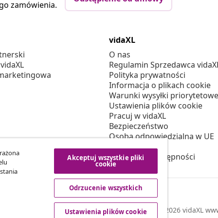
ego zamówienia.
vidaXL
tnerski
O nas
 vidaXL
Regulamin Sprzedawca vidaX
marketingowa
Polityka prywatności
Informacja o plikach cookie
Warunki wysyłki priorytetowe
Ustawienia plików cookie
Pracuj w vidaXL
Bezpieczeństwo
Osoba odpowiedzialna w UE
Polityką EPR
yrażona
Deklaracja dostępności
Akceptuj wszystkie pliki
elu
cookie
stania
Odrzucenie wszystkich
© 2008-2026 vidaXL www.
Ustawienia plików cookie