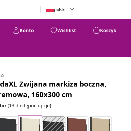
polski
Konto
Wishlist
Koszyk
daXL
idaXL Zwijana markiza boczna,
remowa, 160x300 cm
lor
(13 dostępne opcje)