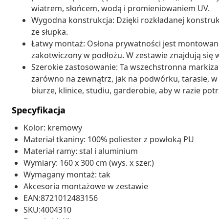
wiatrem, słońcem, wodą i promieniowaniem UV.
Wygodna konstrukcja: Dzięki rozkładanej konstrukc
ze słupka.
Łatwy montaż: Osłona prywatności jest montowana d
zakotwiczony w podłożu. W zestawie znajdują się
Szerokie zastosowanie: Ta wszechstronna markiz
zarówno na zewnątrz, jak na podwórku, tarasie, w 
biurze, klinice, studiu, garderobie, aby w razie p
Specyfikacja
Kolor: kremowy
Materiał tkaniny: 100% poliester z powłoką PU
Materiał ramy: stal i aluminium
Wymiary: 160 x 300 cm (wys. x szer.)
Wymagany montaż: tak
Akcesoria montażowe w zestawie
EAN:8721012483156
SKU:4004310