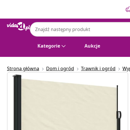
Poprzedni
Następny
Kategorie
Aukcje
Strona główna
Dom i ogród
Trawnik i ogród
Wy