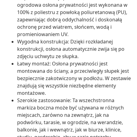
ogrodowa osłona prywatności jest wykonana w
100% z poliestru z powłoką poliuretanową (PU),
zapewniając dobrą oddychalność i doskonałą
ochronę przed wiatrem, słońcem, wodą i
promieniowaniem UV.
Wygodna konstrukcja: Dzięki rozkładanej
konstrukcji, osłona automatycznie zwija się po
zdjęciu uchwytu ze słupka.
Łatwy montaż: Osłona prywatności jest
montowana do ściany, a przeciwległy słupek jest
bezpiecznie zakotwiczony w podłożu. W zestawie
znajdują się wszystkie niezbędne elementy
montażowe.
Szerokie zastosowanie: Ta wszechstronna
markiza boczna może być używana w różnych
miejscach, zarówno na zewnątrz, jak na
podwórku, tarasie, w ogrodzie, na werandzie,
balkonie, jak i wewnątrz, jak w biurze, klinice,