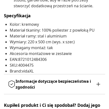
studiu, garderobie, aby w razie potrzeby
stworzyć dodatkową przestrzeń na ścianie.
Specyfikacja
Kolor: kremowy
Materiał tkaniny: 100% poliester z powłoką PU
Materiał ramy: stal i aluminium
Wymiary: 220 x 500 cm (wys. x szer.)
Wymagany montaż: tak
Akcesoria montażowe w zestawie
EAN:8721012484306
SKU:4004475
Brand:vidaXL
Informacje dotyczące bezpieczeństwa i
zgodności
Kupiłeś produkt i Ci się spodobał? Dodaj jego