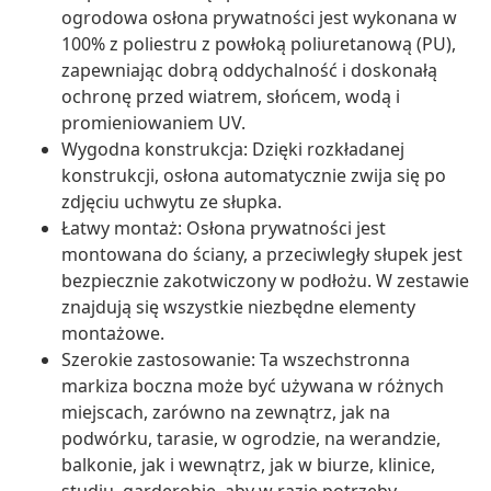
ogrodowa osłona prywatności jest wykonana w
100% z poliestru z powłoką poliuretanową (PU),
zapewniając dobrą oddychalność i doskonałą
ochronę przed wiatrem, słońcem, wodą i
promieniowaniem UV.
Wygodna konstrukcja: Dzięki rozkładanej
konstrukcji, osłona automatycznie zwija się po
zdjęciu uchwytu ze słupka.
Łatwy montaż: Osłona prywatności jest
montowana do ściany, a przeciwległy słupek jest
bezpiecznie zakotwiczony w podłożu. W zestawie
znajdują się wszystkie niezbędne elementy
montażowe.
Szerokie zastosowanie: Ta wszechstronna
markiza boczna może być używana w różnych
miejscach, zarówno na zewnątrz, jak na
podwórku, tarasie, w ogrodzie, na werandzie,
balkonie, jak i wewnątrz, jak w biurze, klinice,