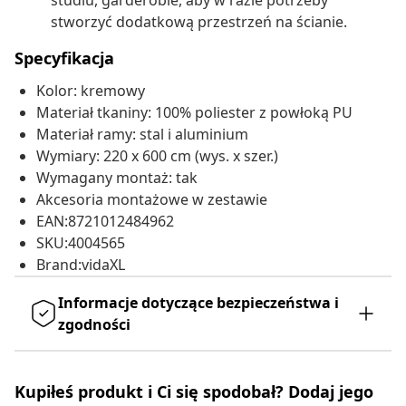
studiu, garderobie, aby w razie potrzeby
stworzyć dodatkową przestrzeń na ścianie.
Specyfikacja
Kolor: kremowy
Materiał tkaniny: 100% poliester z powłoką PU
Materiał ramy: stal i aluminium
Wymiary: 220 x 600 cm (wys. x szer.)
Wymagany montaż: tak
Akcesoria montażowe w zestawie
EAN:8721012484962
SKU:4004565
Brand:vidaXL
Informacje dotyczące bezpieczeństwa i
zgodności
Kupiłeś produkt i Ci się spodobał? Dodaj jego