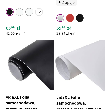
+
2
opcje
+2
63
zł
59
zł
99
99
42,66 zł /m²
39,99 zł /m²
vidaXL Folia
vidaXL Folia
samochodowa,
samochodowa,
matowa, czarna,
matowa biała, 100x150