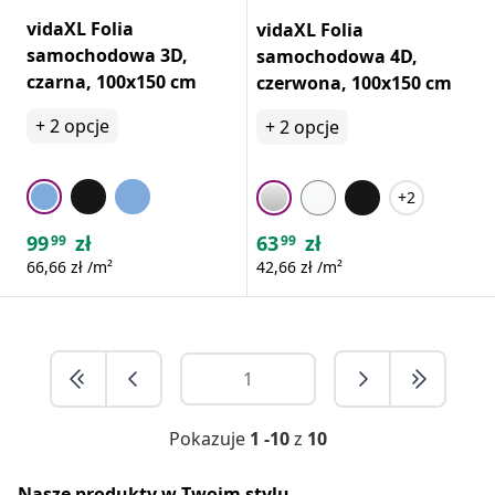
vidaXL Folia
vidaXL Folia
samochodowa 3D,
samochodowa 4D,
czarna, 100x150 cm
czerwona, 100x150 cm
+
2
opcje
+
2
opcje
+2
99
zł
63
zł
99
99
66,66 zł /m²
42,66 zł /m²
Pokazuje
1 -10
z
10
Nasze produkty w Twoim stylu