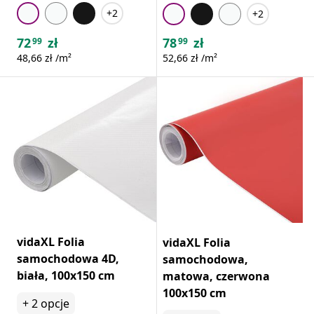
+2
+2
72
zł
78
zł
99
99
48,66 zł /m²
52,66 zł /m²
vidaXL Folia
vidaXL Folia
samochodowa 4D,
samochodowa,
biała, 100x150 cm
matowa, czerwona
100x150 cm
+
2
opcje