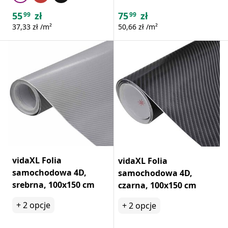
55
zł
75
zł
99
99
37,33 zł /m²
50,66 zł /m²
vidaXL Folia
vidaXL Folia
samochodowa 4D,
samochodowa 4D,
srebrna, 100x150 cm
czarna, 100x150 cm
+
2
opcje
+
2
opcje