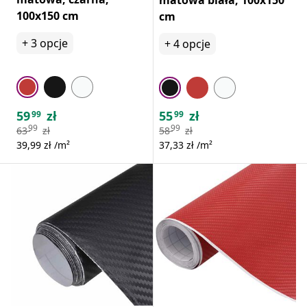
100x150 cm
cm
+
3
opcje
+
4
opcje
59
zł
55
zł
99
99
99
99
63
zł
58
zł
39,99 zł /m²
37,33 zł /m²