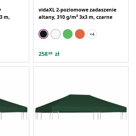
y
vidaXL 2-poziomowe zadaszenie
 3 m,
altany, 310 g/m² 3x3 m, czarne
+4
258
zł
99