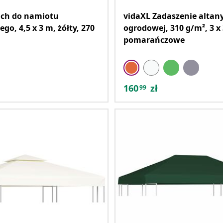
ach do namiotu
vidaXL Zadaszenie altan
go, 4,5 x 3 m, żółty, 270
ogrodowej, 310 g/m², 3 x
pomarańczowe
160
zł
99