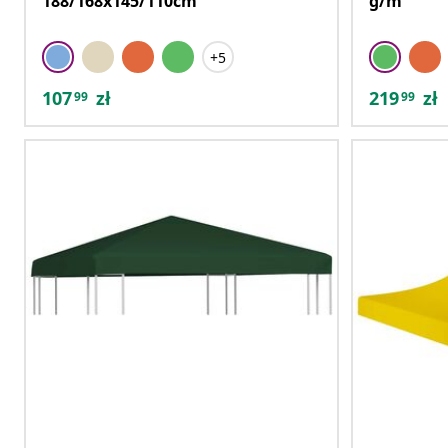
188/168x145/110cm
g/m²
+5
107
zł
219
zł
99
99