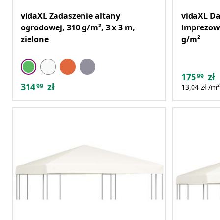
vidaXL Zadaszenie altany
vidaXL D
ogrodowej, 310 g/m², 3 x 3 m,
imprezowe
zielone
g/m²
175
zł
99
314
zł
99
13,04 zł /m²