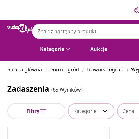
Poprzedni
Następny
Kategorie
Aukcje
Strona główna
Dom i ogród
Trawnik i ogród
Wy
Zadaszenia
(65 Wyników)
Filtry
Kategorie
Cena