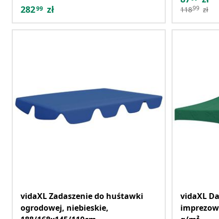
282
zł
99
99
118
zł
vidaXL Zadaszenie do huśtawki
vidaXL D
ogrodowej, niebieskie,
imprezowe