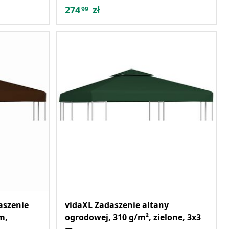
274
zł
99
aszenie
vidaXL Zadaszenie altany
m,
ogrodowej, 310 g/m², zielone, 3x3