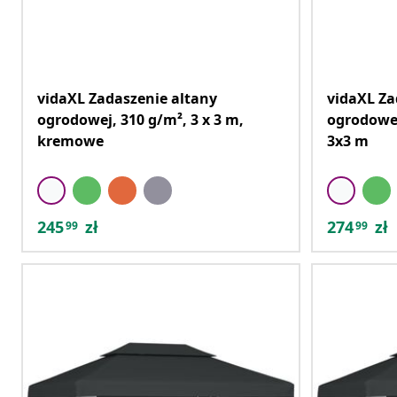
vidaXL Zadaszenie altany
vidaXL Za
ogrodowej, 310 g/m², 3 x 3 m,
ogrodowej
kremowe
3x3 m
245
zł
274
zł
99
99