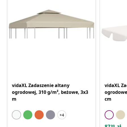
vidaXL Zadaszenie altany
vidaXL Za
ogrodowej, 310 g/m², beżowe, 3x3
ogrodowej
m
cm
+4
87
zł
99