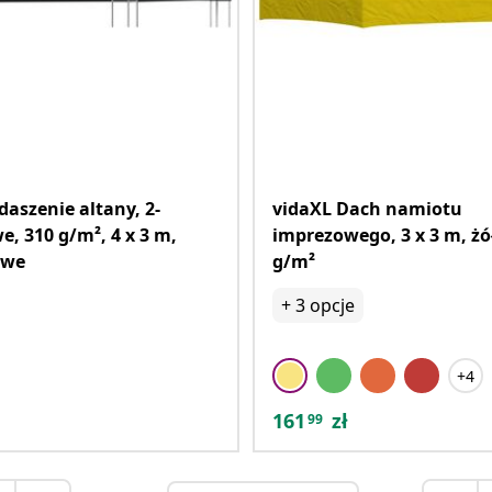
daszenie altany, 2-
vidaXL Dach namiotu
, 310 g/m², 4 x 3 m,
imprezowego, 3 x 3 m, żół
owe
g/m²
+
3
opcje
+4
161
zł
99