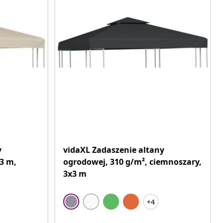
y
vidaXL Zadaszenie altany
 3 m,
ogrodowej, 310 g/m², ciemnoszary,
3x3 m
+4