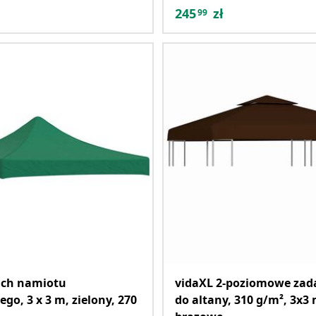
245
zł
99
ach namiotu
vidaXL 2-poziomowe zad
go, 3 x 3 m, zielony, 270
do altany, 310 g/m², 3x3 