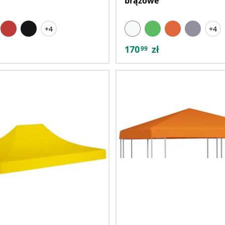
brązowe
+4
+4
170
zł
99