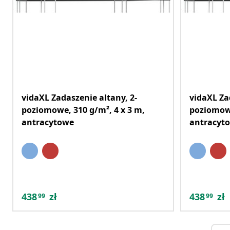
vidaXL Zadaszenie altany, 2-
vidaXL Za
poziomowe, 310 g/m², 4 x 3 m,
poziomowe
antracytowe
antracyt
438
zł
438
zł
99
99