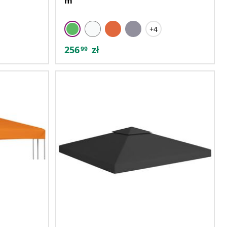
m
+4
256
zł
99