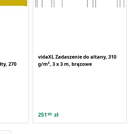
vidaXL Zadaszenie do altany, 310
ty, 270
g/m², 3 x 3 m, brązowe
251
zł
99