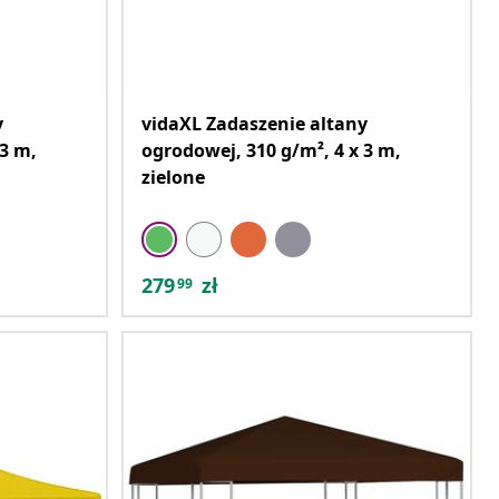
y
vidaXL Zadaszenie altany
 3 m,
ogrodowej, 310 g/m², 4 x 3 m,
zielone
279
zł
99