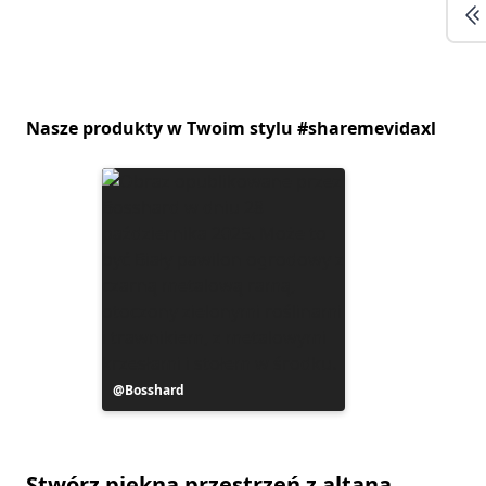
Nasze produkty w Twoim stylu #sharemevidaxl
Post
Bosshard
opublikowany
przez
Stwórz piękną przestrzeń z altaną