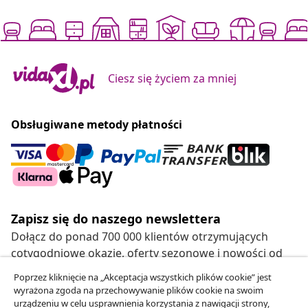
Ciesz się życiem za mniej
Obsługiwane metody płatności
Zapisz się do naszego newslettera
Dołącz do ponad 700 000 klientów otrzymujących
cotygodniowe okazje, oferty sezonowe i nowości od
vidaXL.
Poprzez kliknięcie na „Akceptacja wszystkich plików cookie” jest
wyrażona zgoda na przechowywanie plików cookie na swoim
Nasze profile w mediach społecznościowych
urządzeniu w celu usprawnienia korzystania z nawigacji strony,