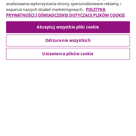
analizowania wykorzystania strony, spersonalizowane reklamy, i
wsparcia naszych działań marketingowych.
POLITYKA
PRYWATNOŚCI I OŚWIADCZENIE DOTYCZĄCE PLIKÓW COOKIE
Odstąpienie od umowy
Akceptuj wszystkie pliki cookie
Złóż wniosek o odstąpienie od umowy dotyczącej
Odrzucenie wszystkich
Twojego zamówienia.
Ustawienia plików cookie
Odstąpienie od umowy
Obsługa Klienta
Biznes
vidaXL