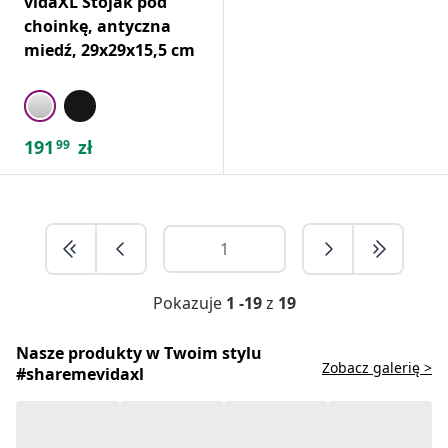
vidaXL Stojak pod
choinkę, antyczna
miedź, 29x29x15,5 cm
191
zł
99
Pokazuje
1 -19
z
19
Nasze produkty w Twoim stylu
Zobacz galerię >
#sharemevidaxl