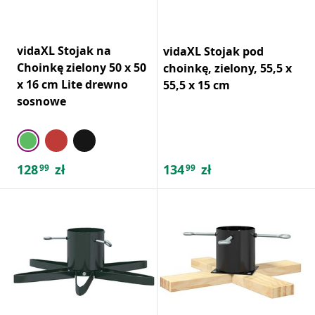
vidaXL Stojak na
vidaXL Stojak pod
Choinkę zielony 50 x 50
choinkę, zielony, 55,5 x
x 16 cm Lite drewno
55,5 x 15 cm
sosnowe
128
zł
134
zł
99
99