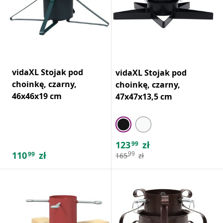
vidaXL Stojak pod
vidaXL Stojak pod
choinkę, czarny,
choinkę, czarny,
46x46x19 cm
47x47x13,5 cm
123
zł
99
110
zł
99
99
165
zł