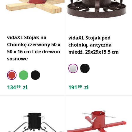
vidaXL Stojak na
vidaXL Stojak pod
Choinkę czerwony 50 x
choinkę, antyczna
50 x 16 cm Lite drewno
miedź, 29x29x15,5 cm
sosnowe
134
zł
191
zł
99
99